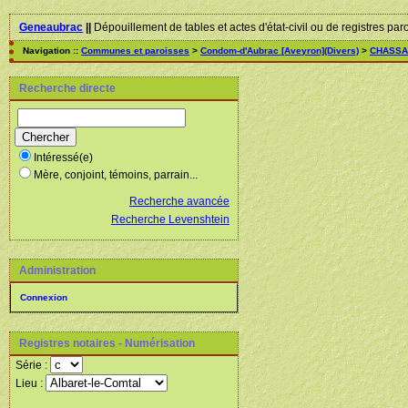
Geneaubrac
||
Dépouillement de tables et actes d'état-civil ou de registres par
Navigation ::
Communes et paroisses
>
Condom-d'Aubrac [Aveyron](Divers)
>
CHASSA
Recherche directe
Intéressé(e)
Mère, conjoint, témoins, parrain...
Recherche avancée
Recherche Levenshtein
Administration
Connexion
Registres notaires - Numérisation
Série :
Lieu :