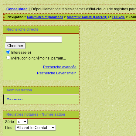
Geneaubrac
||
Dépouillement de tables et actes d'état-civil ou de registres par
Navigation ::
Communes et paroisses
>
Albaret le Comtal [Lozère](+)
>
FERVAIL
> Jean
Recherche directe
Intéressé(e)
Mère, conjoint, témoins, parrain...
Recherche avancée
Recherche Levenshtein
Administration
Connexion
Registres notaires - Numérisation
Série :
Lieu :