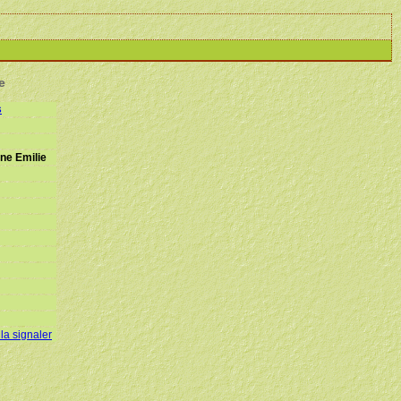
e
s
ne Emilie
 la signaler