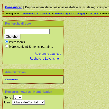
Geneaubrac
||
Dépouillement de tables et actes d'état-civil ou de registres par
Navigation ::
Communes et paroisses
>
Chaudesaigues [Cantal](o)
>
GALIACY
> Antoin
Recherche directe
Intéressé(e)
Mère, conjoint, témoins, parrain...
Recherche avancée
Recherche Levenshtein
Administration
Connexion
Registres notaires - Numérisation
Série :
Lieu :