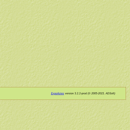
ExpoActes
version 3.2.2-prod (©
2005-2015, ADSoft)