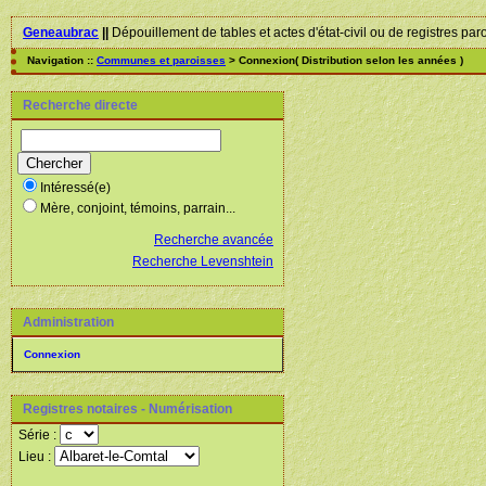
Geneaubrac
||
Dépouillement de tables et actes d'état-civil ou de registres par
Navigation ::
Communes et paroisses
> Connexion( Distribution selon les années )
Recherche directe
Intéressé(e)
Mère, conjoint, témoins, parrain...
Recherche avancée
Recherche Levenshtein
Administration
Connexion
Registres notaires - Numérisation
Série :
Lieu :