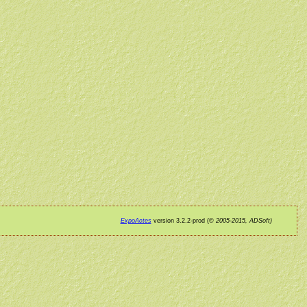
ExpoActes
version 3.2.2-prod (©
2005-2015, ADSoft)