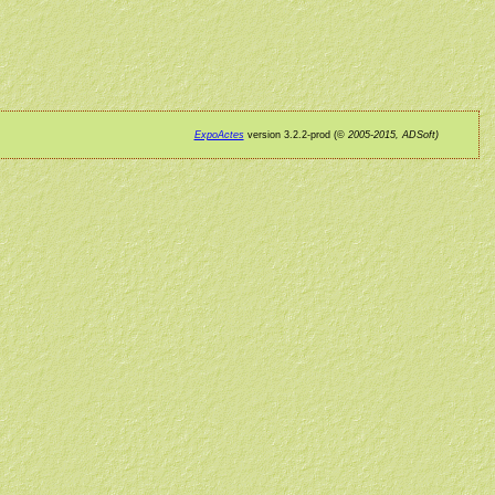
ExpoActes
version 3.2.2-prod (©
2005-2015, ADSoft)