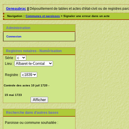
Geneaubrac
||
Dépouillement de tables et actes d'état-civil ou de registres par
Navigation ::
Communes et paroisses
> Signaler une erreur dans un acte
Administration
Connexion
Registres notaires - Numérisation
Série :
Lieu :
Registre :
Recherche dans d'autres bases
Paroisse ou commune souhaitée :