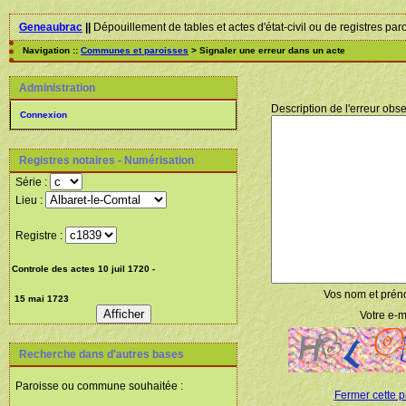
Geneaubrac
||
Dépouillement de tables et actes d'état-civil ou de registres par
Navigation ::
Communes et paroisses
> Signaler une erreur dans un acte
Administration
Description de l'erreur obse
Connexion
Registres notaires - Numérisation
Série :
Lieu :
Registre :
Vos nom et prén
Votre e-ma
Recherche dans d'autres bases
Paroisse ou commune souhaitée :
Fermer cette 