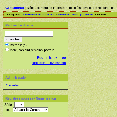
Geneaubrac
||
Dépouillement de tables et actes d'état-civil ou de registres par
Navigation ::
Communes et paroisses
>
Albaret le Comtal [Lozère](+)
> BESSE
Recherche directe
Intéressé(e)
Mère, conjoint, témoins, parrain...
Recherche avancée
Recherche Levenshtein
Administration
Connexion
Registres notaires - Numérisation
Série :
Lieu :