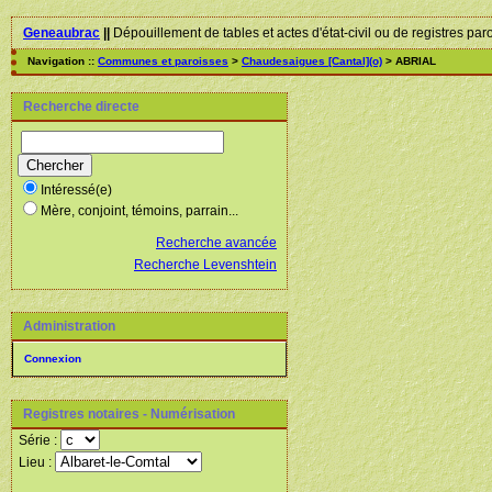
Geneaubrac
||
Dépouillement de tables et actes d'état-civil ou de registres par
Navigation ::
Communes et paroisses
>
Chaudesaigues [Cantal](o)
> ABRIAL
Recherche directe
Intéressé(e)
Mère, conjoint, témoins, parrain...
Recherche avancée
Recherche Levenshtein
Administration
Connexion
Registres notaires - Numérisation
Série :
Lieu :