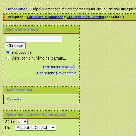
Geneaubrac
||
Dépouillement de tables et actes d'état-civil ou de registres par
Navigation ::
Communes et paroisses
>
Chaudesaigues [Cantal](o)
> BOUCHET
Recherche directe
Intéressé(e)
Mère, conjoint, témoins, parrain...
Recherche avancée
Recherche Levenshtein
Administration
Connexion
Registres notaires - Numérisation
Série :
Lieu :