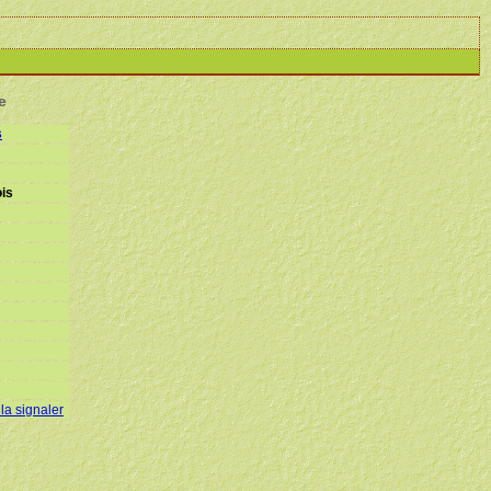
e
s
is
 la signaler