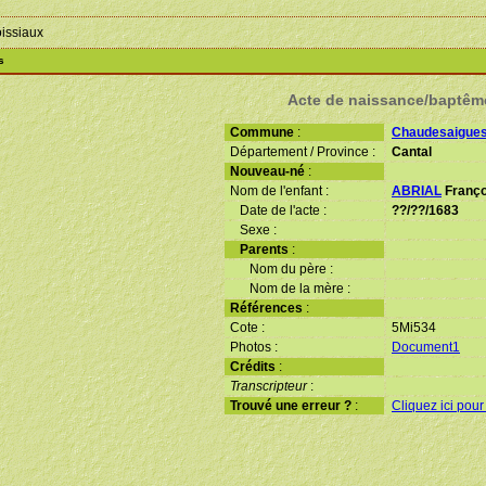
oissiaux
s
Acte de naissance/baptêm
Commune
:
Chaudesaigue
Département / Province :
Cantal
Nouveau-né
:
Nom de l'enfant :
ABRIAL
Franço
Date de l'acte :
??/??/1683
Sexe :
Parents
:
Nom du père :
Nom de la mère :
Références
:
Cote :
5Mi534
Photos :
Document1
Crédits
:
Transcripteur
:
Trouvé une erreur ?
:
Cliquez ici pour