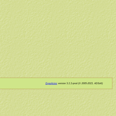
ExpoActes
version 3.2.2-prod (©
2005-2015, ADSoft)