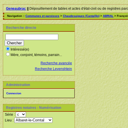
Geneaubrac
||
Dépouillement de tables et actes d'état-civil ou de registres par
Navigation ::
Communes et paroisses
>
Chaudesaigues [Cantal](o)
>
ABRIAL
> Françoi
Recherche directe
Intéressé(e)
Mère, conjoint, témoins, parrain...
Recherche avancée
Recherche Levenshtein
Administration
Connexion
Registres notaires - Numérisation
Série :
Lieu :