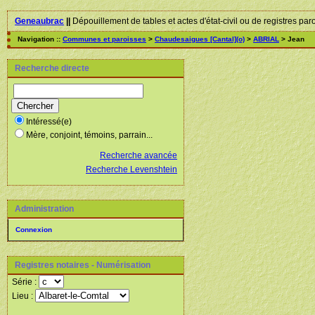
Geneaubrac
||
Dépouillement de tables et actes d'état-civil ou de registres par
Navigation ::
Communes et paroisses
>
Chaudesaigues [Cantal](o)
>
ABRIAL
> Jean
Recherche directe
Intéressé(e)
Mère, conjoint, témoins, parrain...
Recherche avancée
Recherche Levenshtein
Administration
Connexion
Registres notaires - Numérisation
Série :
Lieu :