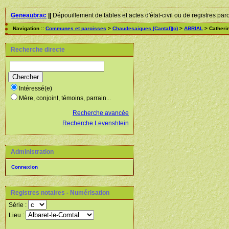
Geneaubrac
||
Dépouillement de tables et actes d'état-civil ou de registres par
Navigation ::
Communes et paroisses
>
Chaudesaigues [Cantal](o)
>
ABRIAL
> Catheri
Recherche directe
Intéressé(e)
Mère, conjoint, témoins, parrain...
Recherche avancée
Recherche Levenshtein
Administration
Connexion
Registres notaires - Numérisation
Série :
Lieu :