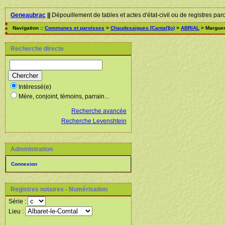
Geneaubrac
||
Dépouillement de tables et actes d'état-civil ou de registres par
Navigation ::
Communes et paroisses
>
Chaudesaigues [Cantal](o)
>
ABRIAL
> Marguer
Recherche directe
Intéressé(e)
Mère, conjoint, témoins, parrain...
Recherche avancée
Recherche Levenshtein
Administration
Connexion
Registres notaires - Numérisation
Série :
Lieu :